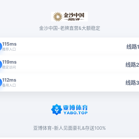
金沙中国-老牌直营&大额稳定
115ms
线路
推荐入口
119ms
线路
稳定访问
112ms
线路
备用入口
亚博体育-新人见面豪礼&存送100%