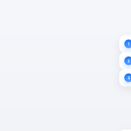
1
2
3